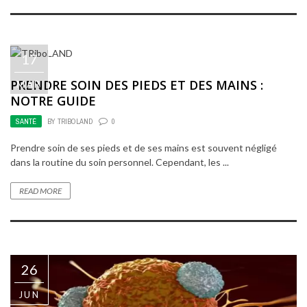
17
PRENDRE SOIN DES PIEDS ET DES MAINS :
MAR
NOTRE GUIDE
SANTÉ
BY
TRIBOLAND
0
Prendre soin de ses pieds et de ses mains est souvent négligé
dans la routine du soin personnel. Cependant, les ...
READ MORE
26
JUN