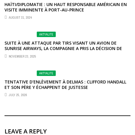
HAÏTI/DIPLOMATIE : UN HAUT RESPONSABLE AMÉRICAIN EN
VISITE IMMINENTE À PORT-AU-PRINCE
AUGUST 31, 2024
AKTYALITE
SUITE À UNE ATTAQUE PAR TIRS VISANT UN AVION DE
SUNRISE AIRWAYS, LA COMPAGNIE A PRIS LA DÉCISION DE
SUSPENDRE TOUS SES VOLS VERS PORT-AU-PRINCE
NOVEMBER 23, 2025
AKTYALITE
TENTATIVE D’ENLÈVEMENT À DELMAS : CLIFFORD HANDALL
ET SON PÈRE Y ÉCHAPPENT DE JUSTESSE
JULY 25, 2026
LEAVE A REPLY