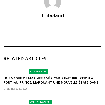
Triboland
RELATED ARTICLES
COMMENTAIRE
UNE VAGUE DE MARINES AMÉRICAINS FAIT IRRUPTION À
PORT-AU-PRINCE, MARQUANT UNE NOUVELLE ÉTAPE DANS
LEUR PRÉSENCE INTERNATIONALE.
SEPTEMBER 1, 2025
AYITI DIPLWOMASI