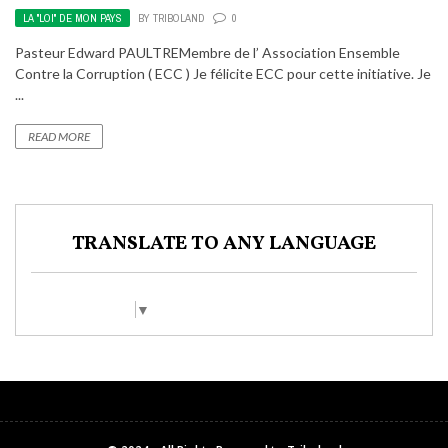
LA "LOI" DE MON PAYS
BY
TRIBOLAND
0
Pasteur Edward PAULTREMembre de l’ Association Ensemble
Contre la Corruption ( ECC ) Je félicite ECC pour cette initiative. Je
...
READ MORE
TRANSLATE TO ANY LANGUAGE
Select Language
▼