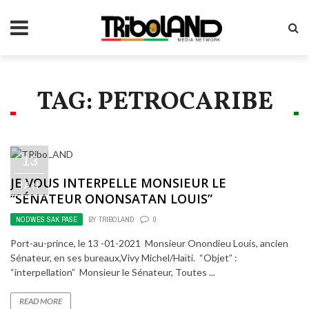
TAG: PETROCARIBE
13
JE VOUS INTERPELLE MONSIEUR LE
JAN
“SÉNATEUR ONONSATAN LOUIS”
NODWES SAK PASE
BY
TRIBOLAND
0
Port-au-prince, le 13 -01-2021 Monsieur Onondieu Louis, ancien
Sénateur, en ses bureaux,Vivy Michel/Haïti. “Objet” :
“interpellation” Monsieur le Sénateur, Toutes ...
READ MORE