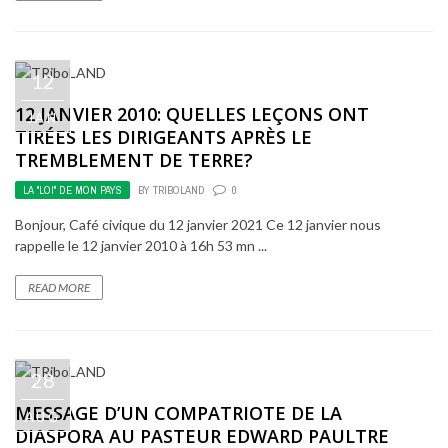
12
12 JANVIER 2010: QUELLES LEÇONS ONT
JAN
TIRÉES LES DIRIGEANTS APRÈS LE
TREMBLEMENT DE TERRE?
LA "LOI" DE MON PAYS
BY
TRIBOLAND
0
Bonjour, Café civique du 12 janvier 2021 Ce 12 janvier nous
rappelle le 12 janvier 2010 à 16h 53 mn ...
READ MORE
28
MESSAGE D’UN COMPATRIOTE DE LA
AUG
DIASPORA AU PASTEUR EDWARD PAULTRE