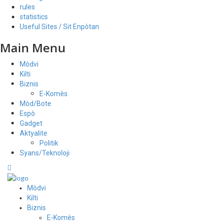
rules
statistics
Useful Sites / Sit Enpòtan
Main Menu
Mòdvi
Kilti
Biznis
E-Komès
Mòd/Bote
Espò
Gadget
Aktyalite
Politik
Syans/Teknoloji
Mòdvi
Kilti
Biznis
E-Komès