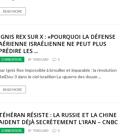
READ MORE
IGNIS REX SUR X : «POURQUOI LA DÉFENSE
AÉRIENNE ISRAÉLIENNE NE PEUT PLUS
PRÉDIRE LES ...
COMMENTAIRE
BY
TRIBOLAND
0
par Ignis Rex Impossible à brouiller et imparable : la révolution
BeiDou-3 dans le ciel israélien La «guerre des douze ...
READ MORE
TÉHÉRAN RÉSISTE : LA RUSSIE ET LA CHINE
AIDENT DÉJÀ SECRÈTEMENT L’IRAN – CNBC
COMMENTAIRE
BY
TRIBOLAND
0