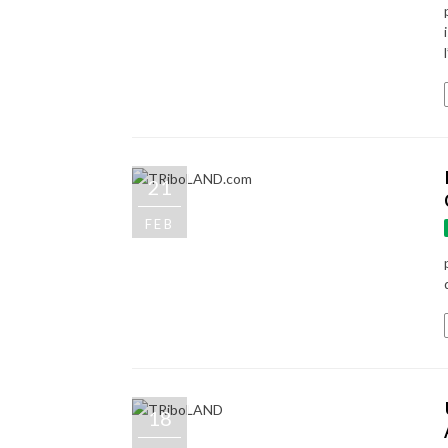
21
FEB
18