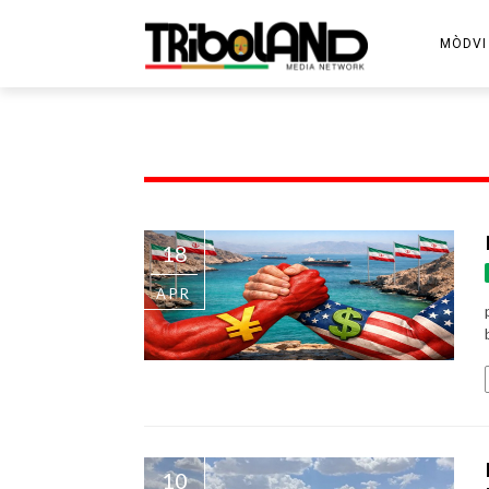
MÒDVI
18
APR
10