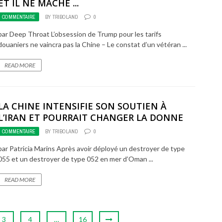
ET IL NE MÂCHE ...
COMMENTAIRE
BY
TRIBOLAND
0
par Deep Throat L’obsession de Trump pour les tarifs
douaniers ne vaincra pas la Chine – Le constat d’un vétéran ...
READ MORE
LA CHINE INTENSIFIE SON SOUTIEN À
L’IRAN ET POURRAIT CHANGER LA DONNE
COMMENTAIRE
BY
TRIBOLAND
0
par Patricia Marins Après avoir déployé un destroyer de type
055 et un destroyer de type 052 en mer d’Oman ...
READ MORE
3
4
…
16