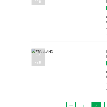
FEB
12
FEB
1
2