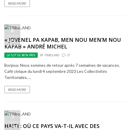
READ MORE
4
« JOVENEL PA KAPAB, MEN NOU MEN’M NOU
SEP
KAPAB » ANDRÉ MICHEL
LA "LOI" DE MON PAYS
BY
TRIBOLAND
27
Bonjour, Nous sommes de retour après 7 semaines de vacances.
Café civique du lundi 4 septembre 2023 Les Collectivités
Territoriales, ...
READ MORE
3
HAITI : OÙ CE PAYS VA-T-IL AVEC DES
APR