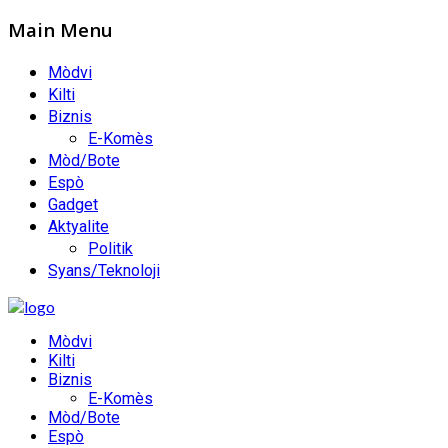
Main Menu
Mòdvi
Kilti
Biznis
E-Komès
Mòd/Bote
Espò
Gadget
Aktyalite
Politik
Syans/Teknoloji
Mòdvi
Kilti
Biznis
E-Komès
Mòd/Bote
Espò