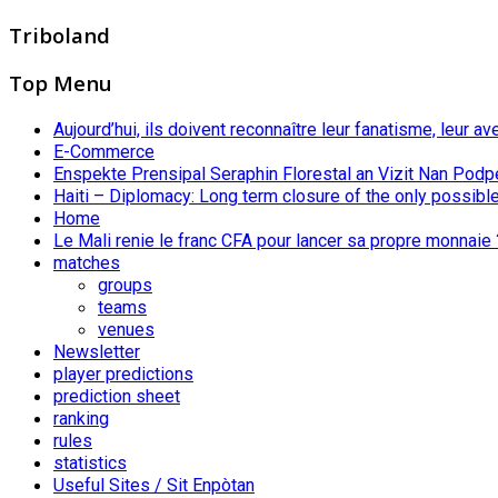
Triboland
Top Menu
Aujourd’hui, ils doivent reconnaître leur fanatisme, leur av
E-Commerce
Enspekte Prensipal Seraphin Florestal an Vizit Nan Podp
Haiti – Diplomacy: Long term closure of the only possible
Home
Le Mali renie le franc CFA pour lancer sa propre monnaie 
matches
groups
teams
venues
Newsletter
player predictions
prediction sheet
ranking
rules
statistics
Useful Sites / Sit Enpòtan