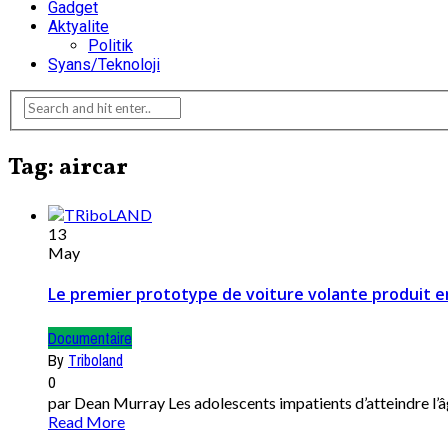
Gadget
Aktyalite
Politik
Syans/Teknoloji
Tag: aircar
13
May
Le premier prototype de voiture volante produit e
Documentaire
By
Triboland
0
par Dean Murray Les adolescents impatients d’atteindre l’âg
Read More