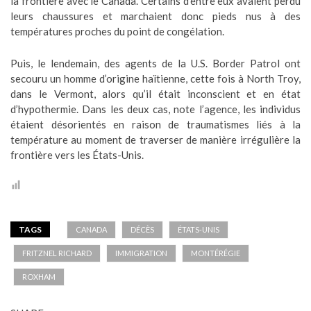
la frontière avec le Canada. Certains d’entre eux avaient perdu
leurs chaussures et marchaient donc pieds nus à des
températures proches du point de congélation.
Puis, le lendemain, des agents de la U.S. Border Patrol ont
secouru un homme d’origine haïtienne, cette fois à North Troy,
dans le Vermont, alors qu’il était inconscient et en état
d’hypothermie. Dans les deux cas, note l’agence, les individus
étaient désorientés en raison de traumatismes liés à la
température au moment de traverser de manière irrégulière la
frontière vers les États-Unis.
TAGS
CANADA
DÉCÈS
ÉTATS-UNIS
FRITZNEL RICHARD
IMMIGRATION
MONTÉRÉGIE
ROXHAM